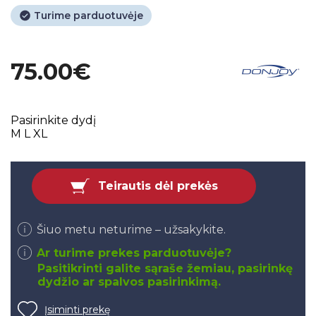
Turime parduotuvėje
75.00€
Pasirinkite dydį
M
L
XL
Teirautis dėl prekės
Šiuo metu neturime – užsakykite.
Ar turime prekes parduotuvėje?
Pasitikrinti galite sąraše žemiau, pasirinkę
dydžio ar spalvos pasirinkimą.
Įsiminti prekę