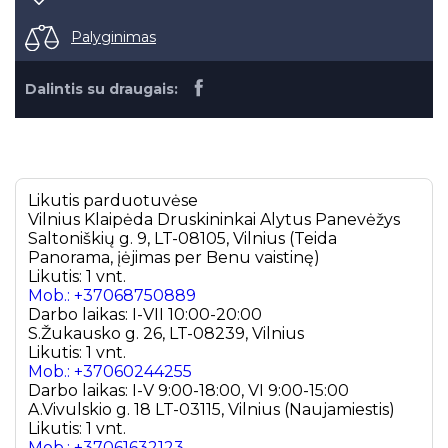
Palyginimas
Dalintis su draugais:
Likutis parduotuvėse
Vilnius
Klaipėda
Druskininkai
Alytus
Panevėžys
Saltoniškių g. 9, LT-08105, Vilnius (Teida
Panorama, įėjimas per Benu vaistinę)
Likutis: 1 vnt.
Mob.: +37068750889
Darbo laikas: I-VII 10:00-20:00
S.Žukausko g. 26, LT-08239, Vilnius
Likutis: 1 vnt.
Mob.: +37060244255
Darbo laikas: I-V 9:00-18:00, VI 9:00-15:00
A.Vivulskio g. 18 LT-03115, Vilnius (Naujamiestis)
Likutis: 1 vnt.
Mob.: +37061632123