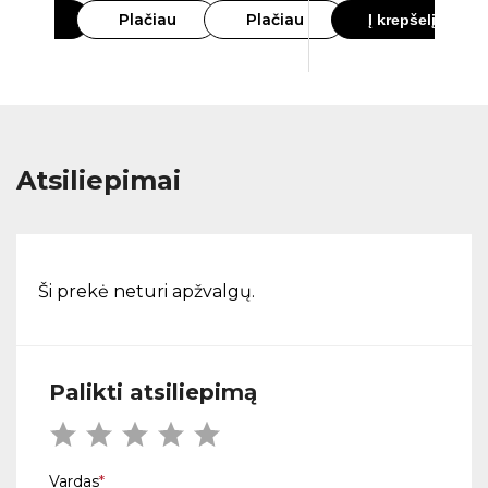
Plačiau
Plačiau
krepšelį
Į krepšelį
Atsiliepimai
Ši prekė neturi apžvalgų.
Palikti atsiliepimą
Vardas