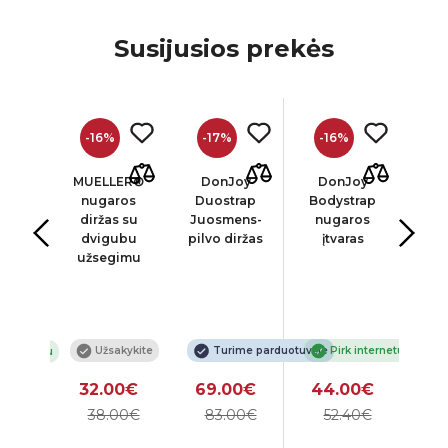
Susijusios prekės
-16%
-17%
-16%
-
oy
MUELLER®
DonJoy
DonJoy
D
trap
nugaros
Duostrap
Bodystrap
Ai
™
diržas su
Juosmens-
nugaros
Ju
ens
dvigubu
pilvo diržas
įtvaras
d
s, H-
užsegimu
cm
Užsakykite
Turime parduotuvėje
Pirk internetu
 internetu
32.00€
69.00€
44.00€
6
o
00€
38.00€
83.00€
52.40€
1