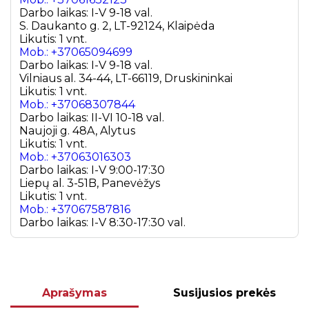
Darbo laikas: I-V 9-18 val.
S. Daukanto g. 2, LT-92124, Klaipėda
Likutis: 1 vnt.
Mob.: +37065094699
Darbo laikas: I-V 9-18 val.
Vilniaus al. 34-44, LT-66119, Druskininkai
Likutis: 1 vnt.
Mob.: +37068307844
Darbo laikas: II-VI 10-18 val.
Naujoji g. 48A, Alytus
Likutis: 1 vnt.
Mob.: +37063016303
Darbo laikas: I-V 9:00-17:30
Liepų al. 3-51B, Panevėžys
Likutis: 1 vnt.
Mob.: +37067587816
Darbo laikas: I-V 8:30-17:30 val.
Aprašymas
Susijusios prekės