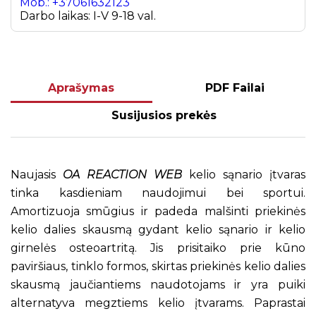
Mob.: +37061632123
Darbo laikas: I-V 9-18 val.
Aprašymas
PDF Failai
Susijusios prekės
Naujasis
OA REACTION WEB
kelio sąnario įtvaras
tinka kasdieniam naudojimui bei sportui.
Amortizuoja smūgius ir padeda malšinti priekinės
kelio dalies skausmą gydant kelio sąnario ir kelio
girnelės osteoartritą. Jis prisitaiko prie kūno
paviršiaus, tinklo formos, skirtas priekinės kelio dalies
skausmą jaučiantiems naudotojams ir yra puiki
alternatyva megztiems kelio įtvarams. Paprastai