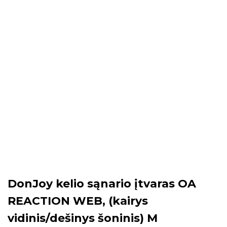
DonJoy kelio sąnario įtvaras OA
REACTION WEB, (kairys
vidinis/dešinys šoninis) M