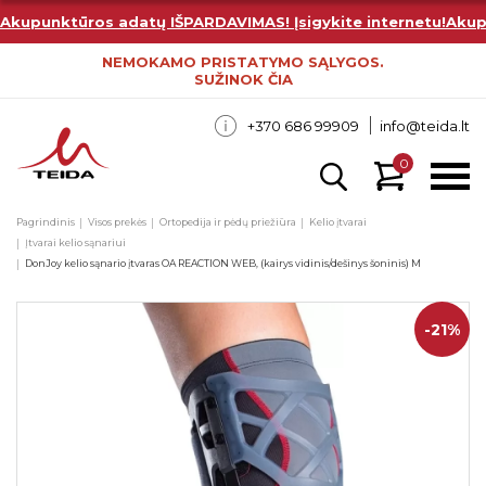
Akupunktūros adatų IŠPARDAVIMAS! Įsigykite internetu!
Akup
NEMOKAMO PRISTATYMO SĄLYGOS.
SUŽINOK ČIA
+370 686 99909
info@teida.lt
0
Pagrindinis
Visos prekės
Ortopedija ir pėdų priežiūra
Kelio įtvarai
Įtvarai kelio sąnariui
DonJoy kelio sąnario įtvaras OA REACTION WEB, (kairys vidinis/dešinys šoninis) M
-21%