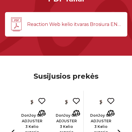
Reaction Web kelio itvaras Brosiura EN(1).pdf
Susijusios prekės
oy
DonJoy OA
DonJoy OA
DonJoy OA
Don
LAX
ADJUSTER
ADJUSTER
ADJUSTER
AD
inis
3 Kelio
3 Kelio
3 Kelio
3