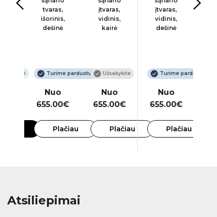
io
sąnario
sąnario
sąnario
s
s su
tvaras,
įtvaras,
įtvaras,
į
iais
išorinis,
vidinis,
vidinis,
iš
inimais.
dešinė
kairė
dešinė
 internetu
Turime parduotuvėje
Užsakykite
Turime parduotuvėje
00€
Nuo
Nuo
Nuo
20€
655.00€
655.00€
655.00€
65
Plačiau
Plačiau
Plačiau
krepšelį
Atsiliepimai