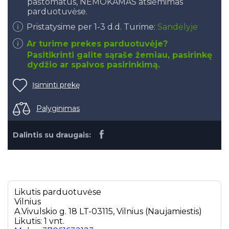
paštomatus, NEMOKAMAS atsiėmimas
parduotuvėse.
Pristatysime per 1-3 d.d. Turime:
Sandėlyje
Ar turime prekes parduotuvėje?
Pasitikrinti galite sąraše žemiau, pasirinkę
dydžio ar spalvos pasirinkimą.
Įsiminti prekę
Palyginimas
Dalintis su draugais:
Likutis parduotuvėse
Vilnius
A.Vivulskio g. 18 LT-03115, Vilnius (Naujamiestis)
Likutis: 1 vnt.