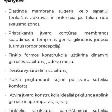
Ypatybės:
Elastinga membrana sugeria kelio sąnariui
tenkačias apkrovas ir nukreipia jas toliau nuo
skausmo zonos.
Prisitaikantis įtvaro kontūras, membranos
spaudimas ir tempimas gerina giliuosius judesio
jutimus (propriorecepciją).
Tinklo formos konstrukcija užtikrina dinaminį
girnelės stabilumą judesių metu.
Dviašiai vyriai didina stabilumą.
Puikiai priglundanti kojinė po įtvaru suteikia
komfortą.
Atvira įtvaro konstrukcija idealiai priglunda aplink
girnelę ir aptempia visą sąnarį.
Tinklelio struktūros pamikštinimai suteikia