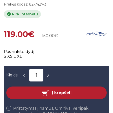
Prekės kodas:
82-7427-3
Pirk internetu
119.00€
150.00€
Pasirinkite dydį
S
XS
L
XL
Kiekis:
Į krepšelį
Pristatymas į namus, Omniva, Venipak