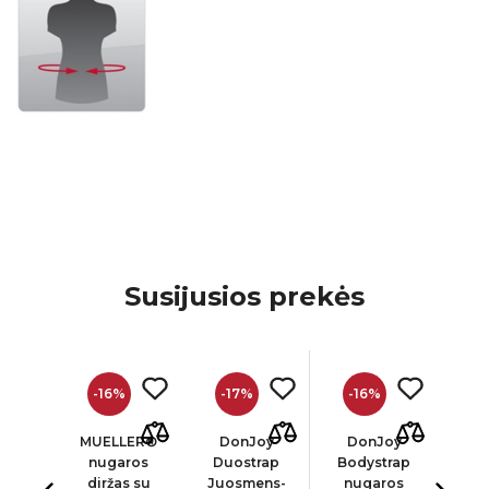
Susijusios prekės
-16%
-17%
-16%
-
oy
MUELLER®
DonJoy
DonJoy
D
trap
nugaros
Duostrap
Bodystrap
Ai
™
diržas su
Juosmens-
nugaros
Ju