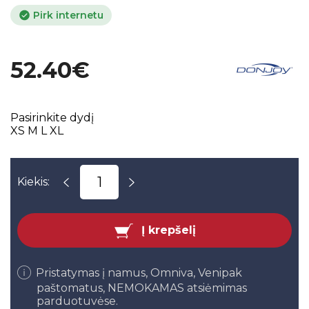
Pirk internetu
52.40€
Pasirinkite dydį
XS
M
L
XL
Kiekis:
Į krepšelį
Pristatymas į namus, Omniva, Venipak
paštomatus, NEMOKAMAS atsiėmimas
parduotuvėse.