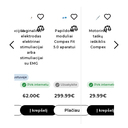
stimuliacijos
Vaginalinis
Papildomi
Motorinių
La
tas
elektrodas
moduliai
taškų
ri
nooga
elektrinei
Compex Fit
ieškiklis
C
b 4
stimuliacijai
5.0 aparatui
Compex
elek
lų
arba
apa
stimuliacijai
su EMG
ime parduotuvėje
Pirk internetu
Užsakykite
Pirk internetu
00€
.00€
62.00€
299.99€
29.99€
2
lačiau
Plačiau
Į krepšelį
Į krepšelį