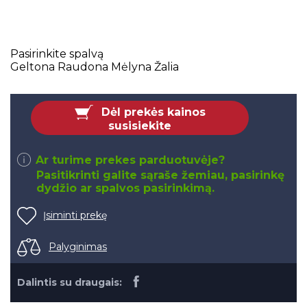
Pasirinkite spalvą
Geltona
Raudona
Mėlyna
Žalia
Dėl prekės kainos
susisiekite
Ar turime prekes parduotuvėje?
Pasitikrinti galite sąraše žemiau, pasirinkę
dydžio ar spalvos pasirinkimą.
Įsiminti prekę
Palyginimas
Dalintis su draugais: