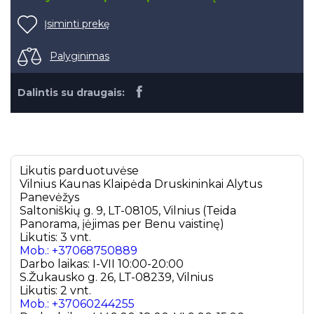
Įsiminti prekę
Palyginimas
Dalintis su draugais:
Likutis parduotuvėse
Vilnius
Kaunas
Klaipėda
Druskininkai
Alytus
Panevėžys
Saltoniškių g. 9, LT-08105, Vilnius (Teida
Panorama, įėjimas per Benu vaistinę)
Likutis: 3 vnt.
Mob.: +37068750889
Darbo laikas: I-VII 10:00-20:00
S.Žukausko g. 26, LT-08239, Vilnius
Likutis: 2 vnt.
Mob.: +37060244255