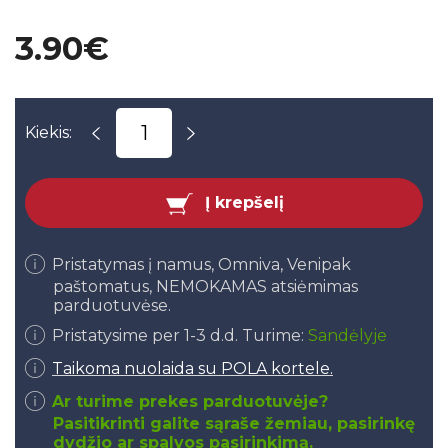
3.90€
Kiekis:
Į krepšelį
Pristatymas į namus, Omniva, Venipak
paštomatus, NEMOKAMAS atsiėmimas
parduotuvėse.
Pristatysime per 1-3 d.d. Turime:
Sandėlyje
Taikoma nuolaida su POLA kortele.
Ar turime prekes parduotuvėje?
Pasitikrinti galite sąraše žemiau, pasirinkę
dydžio ar spalvos pasirinkimą.