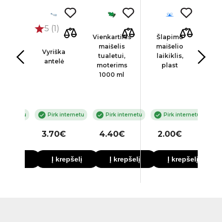
5 (1)
tinis
Vienkartinis
Šlapimo
Šl
lis
maišelis
maišelio
ma
Vyriška
tui,
tualetui,
laikiklis,
la
antelė
ms
moterims
plast
 ml
1000 ml
 internetu
Pirk internetu
Pirk internetu
Pirk internetu
0€
3.70€
4.40€
2.00€
3
krepšelį
Į krepšelį
Į krepšelį
Į krepšelį