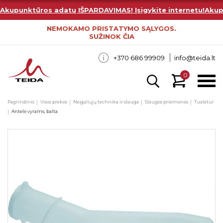
Akupunktūros adatų IŠPARDAVIMAS! Įsigykite internetu!
Akup
NEMOKAMO PRISTATYMO SĄLYGOS.
SUŽINOK ČIA
+370 686 99909
info@teida.lt
0
Pagrindinis
Visos prekės
Neįgaliųjų technika ir slauga
Slaugos priemonės
Tualetui
Antelė vyrams, balta