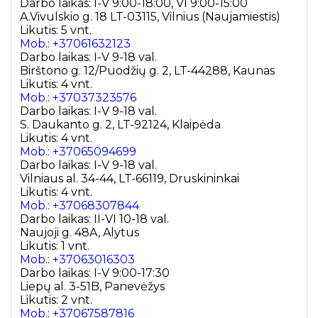
Darbo laikas: I-V 9:00-18:00, VI 9:00-15:00
A.Vivulskio g. 18 LT-03115, Vilnius (Naujamiestis)
Likutis: 5 vnt.
Mob.: +37061632123
Darbo laikas: I-V 9-18 val.
Birštono g. 12/Puodžių g. 2, LT-44288, Kaunas
Likutis: 4 vnt.
Mob.: +37037323576
Darbo laikas: I-V 9-18 val.
S. Daukanto g. 2, LT-92124, Klaipėda
Likutis: 4 vnt.
Mob.: +37065094699
Darbo laikas: I-V 9-18 val.
Vilniaus al. 34-44, LT-66119, Druskininkai
Likutis: 4 vnt.
Mob.: +37068307844
Darbo laikas: II-VI 10-18 val.
Naujoji g. 48A, Alytus
Likutis: 1 vnt.
Mob.: +37063016303
Darbo laikas: I-V 9:00-17:30
Liepų al. 3-51B, Panevėžys
Likutis: 2 vnt.
Mob.: +37067587816