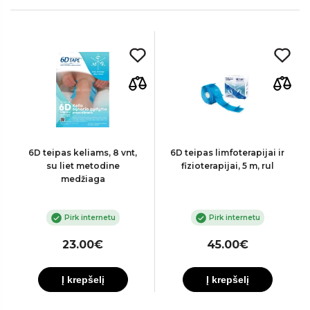
6D teipas keliams, 8 vnt,
6D teipas limfoterapijai ir
su liet metodine
fizioterapijai, 5 m, rul
medžiaga
Pirk internetu
Pirk internetu
23.00€
45.00€
Į krepšelį
Į krepšelį