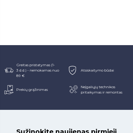
Greitas pristatymas (1-
3 d.d.) - nemokamas nuo
Atsiskaitymo būdai
89 €
Neįgaliųjų technikos
Prekių grąžinimas
pritaikymas ir remontas
Sužinokite naujienas pirmieji