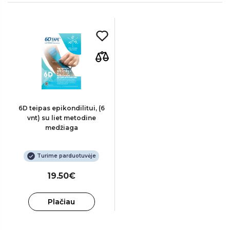
6D teipas epikondilitui, (6
vnt) su liet metodine
medžiaga
Turime parduotuvėje
19.50€
Plačiau