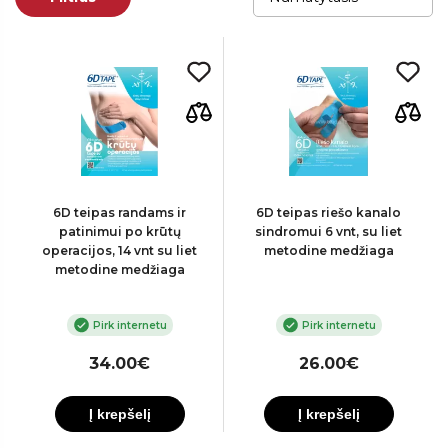
6D teipas randams ir
6D teipas riešo kanalo
patinimui po krūtų
sindromui 6 vnt, su liet
operacijos, 14 vnt su liet
metodine medžiaga
metodine medžiaga
Pirk internetu
Pirk internetu
34.00€
26.00€
Į krepšelį
Į krepšelį