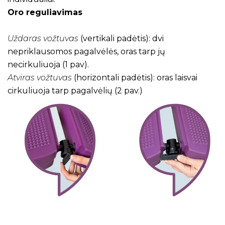
Oro reguliavimas
Uždaras vožtuvas
(vertikali padėtis): dvi
nepriklausomos pagalvėlės, oras tarp jų
necirkuliuoja (1 pav).
Atviras vožtuvas
(horizontali padėtis): oras laisvai
cirkuliuoja tarp pagalvėlių (2 pav.)