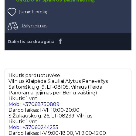
Įsiminti prekę
Palyginimas
Dalintis su draugais:
Likutis parduotuvėse
Vilnius
Klaipėda
Šiauliai
Alytus
Panevėžys
Saltoniškių g. 9, LT-08105, Vilnius (Teida
Panorama, įėjimas per Benu vaistinę)
Likutis: 1 vnt.
Mob.: +37068750889
Darbo laikas: I-VII 10:00-20:00
S.Žukausko g. 26, LT-08239, Vilnius
Likutis: 1 vnt.
Mob.: +37060244255
Darbo laikas: I-V 9:00-18:00, VI 9:00-15:00