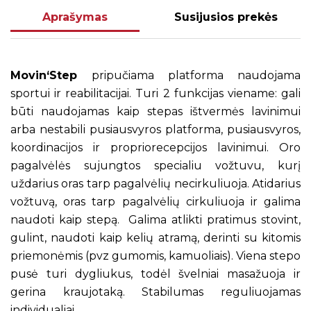
Aprašymas
Susijusios prekės
Movin‘Step
pripučiama platforma naudojama
sportui ir reabilitacijai. Turi 2 funkcijas viename: gali
būti naudojamas kaip stepas ištvermės lavinimui
arba nestabili pusiausvyros platforma, pusiausvyros,
koordinacijos ir propriorecepcijos lavinimui. Oro
pagalvėlės sujungtos specialiu vožtuvu, kurį
uždarius oras tarp pagalvėlių necirkuliuoja. Atidarius
vožtuvą, oras tarp pagalvėlių cirkuliuoja ir galima
naudoti kaip stepą. Galima atlikti pratimus stovint,
gulint, naudoti kaip kelių atramą, derinti su kitomis
priemonėmis (pvz gumomis, kamuoliais). Viena stepo
pusė turi dygliukus, todėl švelniai masažuoja ir
gerina kraujotaką. Stabilumas reguliuojamas
individualiai.