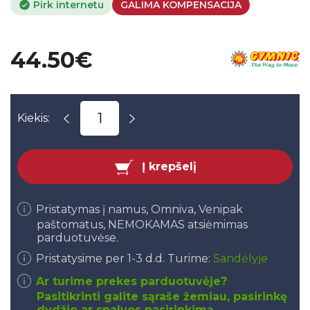
Pirk internetu
GALIMA KOMPENSACIJA
44.50€
Kiekis:
Į krepšelį
Pristatymas į namus, Omniva, Venipak
paštomatus, NEMOKAMAS atsiėmimas
parduotuvėse.
Pristatysime per 1-3 d.d. Turime:
Sandėlyje
Ar turime prekes parduotuvėje?
Pasitikrinti galite sąraše žemiau, pasirinkę
dydžio ar spalvos pasirinkimą.