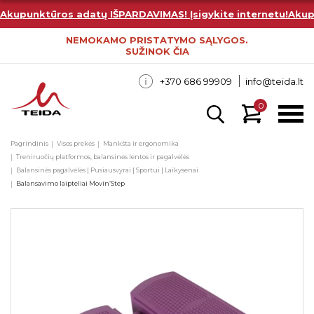
Akupunktūros adatų IŠPARDAVIMAS! Įsigykite internetu!
Akup
NEMOKAMO PRISTATYMO SĄLYGOS.
SUŽINOK ČIA
+370 686 99909
info@teida.lt
0
Pagrindinis
Visos prekės
Mankšta ir ergonomika
Treniruočių platformos, balansinės lentos ir pagalvėlės
Balansinės pagalvėlės | Pusiausvyrai | Sportui | Laikysenai
Balansavimo laipteliai Movin‘Step