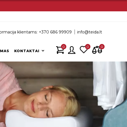
ormacija klientams:
+370 686 99909
info@teida.lt
0
0
0
IMAS
KONTAKTAI