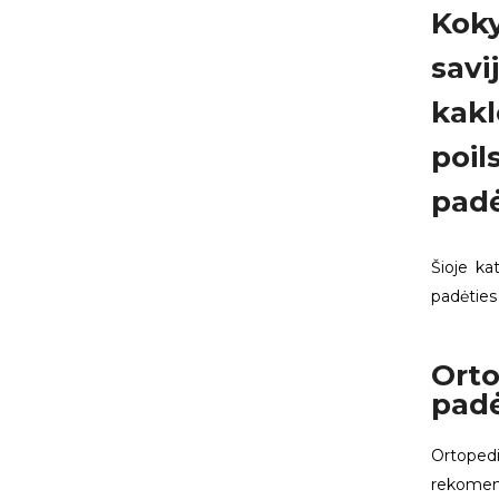
Kok
savi
kakl
poil
padė
Šioje ka
padėties 
Orto
padė
Ortoped
rekomen