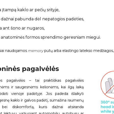
a įtampą kaklo ar pečių srityje,
 dažnai pabunda dėl nepatogios padėties,
 ant šono ar nugaros,
o anatominės formos sprendimo geresniam miegui.
siai naudojamos
memory
putų arba elastingo latekso medžiagos, ku
oninės pagalvėlės
nės pagalvėlės – tai praktiškas pagalvėlės
nėms ir saugesnėms kelionėms, kai ilgą laiką
ėdėti vienoje padėtyje. Jos padeda išlaikyti
ngesnę kaklo ir galvos padėtį, sumažina raumenų
bei diskomfortą, kuris dažnai atsiranda
t lėktuvu, važiuojant automobiliu, autobusu ar