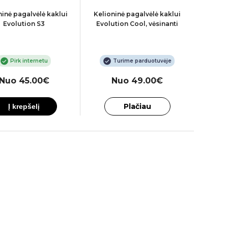
ninė pagalvėlė kaklui
Kelioninė pagalvėlė kaklui
Evolution S3
Evolution Cool, vėsinanti
Pirk internetu
Turime parduotuvėje
Nuo 45.00€
Nuo 49.00€
Plačiau
Į krepšelį