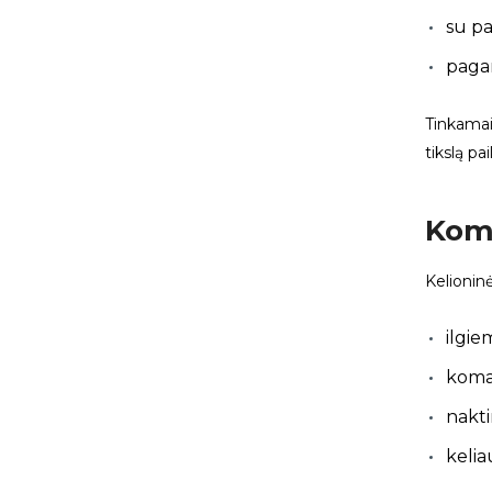
su pa
pagam
Tinkamai 
tikslą pai
Komf
Kelionin
ilgie
koma
nakt
kelia