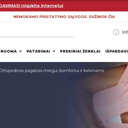
AS! Įsigykite internetu!
NEMOKAMO PRISTATYMO SĄLYGOS. SUŽINOK ČIA
Inf
 NUOMA
PATARIMAI
PREKINIAI ŽENKLAI
IŠPARDAV
Ortopedinės pagalvės miegui, komfortui ir kelionėms