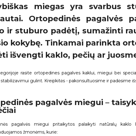
ybiškas miegas yra svarbus stu
jautai. Ortopedinės pagalvės p
o ir stuburo padėtį, sumažinti r
sio kokybę. Tinkamai parinkta or
ti išvengti kaklo, pečių ar juos
tegorijoje rasite ortopedines pagalves kaklui, miegui bei speci
stabilizavimui gulint. Kreipkitės - pakonsultuosime ir padėsime išs
pedinės pagalvės miegui – taisykl
čiai
inės pagalvės miegui pritaikytos palaikyti natūralų kaklo 
duojamos žmonėms, kurie: