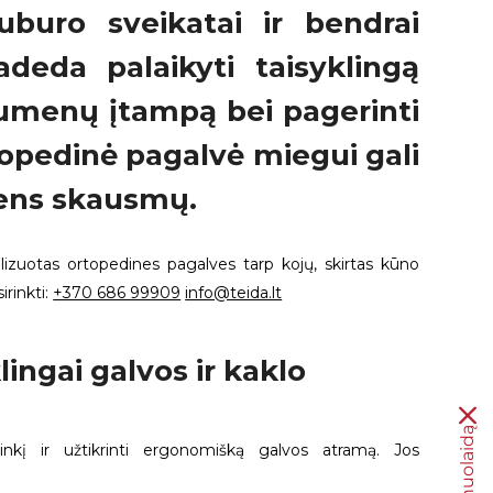
buro sveikatai ir bendrai
adeda palaikyti taisyklingą
aumenų įtampą bei pagerinti
topedinė pagalvė miegui gali
mens skausmų.
alizuotas ortopedines pagalves tarp kojų, skirtas kūno
irinkti:
+370 686 99909
info@teida.lt
ingai galvos ir kaklo
linkį ir užtikrinti ergonomišką galvos atramą. Jos