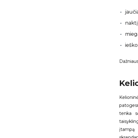
jauči
naktį
miega
iešk
Dažniau
Keli
Kelioni
patoges
tenka s
taisykli
įtampą 
skrendan