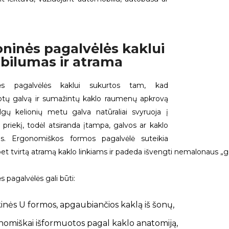
.
oninės pagalvėlės kaklui
abilumas ir atrama
nės pagalvėlės kaklui sukurtos tam, kad
uotų galvą ir sumažintų kaklo raumenų apkrovą
Ilgų kelionių metu galva natūraliai svyruoja į
 priekį, todėl atsiranda įtampa, galvos ar kaklo
s. Ergonomiškos formos pagalvėlė suteikia
 bet tvirtą atramą kaklo linkiams ir padeda išvengti nemalonaus 
s pagalvėlės gali būti:
kinės U formos, apgaubiančios kaklą iš šonų,
omiškai išformuotos pagal kaklo anatomiją,