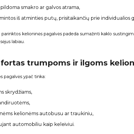
pildoma smakro ar galvos atrama,
intos iš atminties putų, prisitaikančių prie individualios 
parinktos kelioninės pagalvės padeda sumažinti kaklo sustingimą po
lsėjus labiau.
ortas trumpoms ir ilgoms keli
ės pagalvės ypač tinka:
ms skrydžiams,
ndiruotėms,
inėms kelionėms autobusu ar traukiniu,
ujant automobiliu kaip keleiviui.