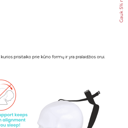
Gauk 5% nuolaidą
rios prisitaiko prie kūno formų ir yra pralaidžios orui.