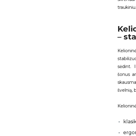
traukiniu
Keli
– st
Kelioni
stabiliz
sėdint. 
šonus ar
skausma
švelnią,
Kelioninė
klasi
ergon