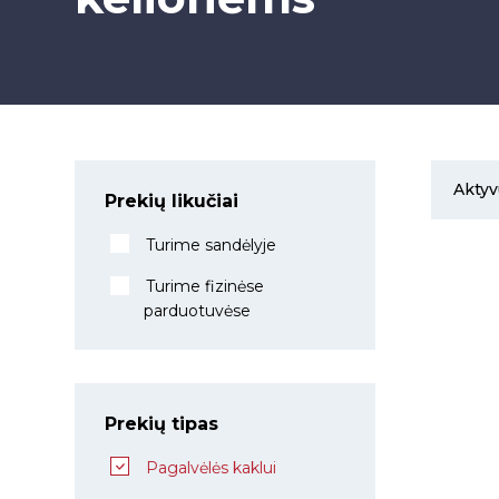
Aktyvū
Prekių likučiai
Turime sandėlyje
Turime fizinėse
parduotuvėse
Prekių tipas
Pagalvėlės kaklui