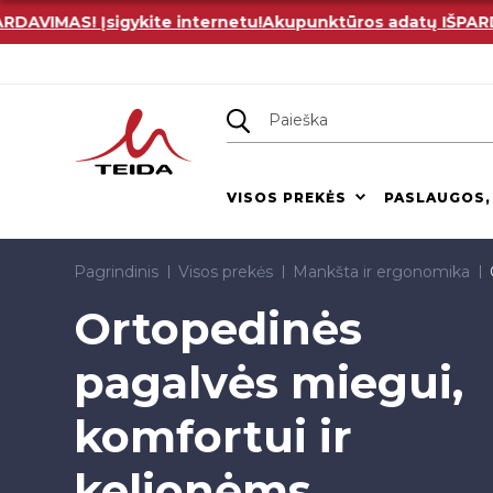
IMAS! Įsigykite internetu!
Akupunktūros adatų IŠPARDAVIM
VISOS PREKĖS
PASLAUGOS,
Pagrindinis
Visos prekės
Mankšta ir ergonomika
Ortopedinės
pagalvės miegui,
komfortui ir
kelionėms