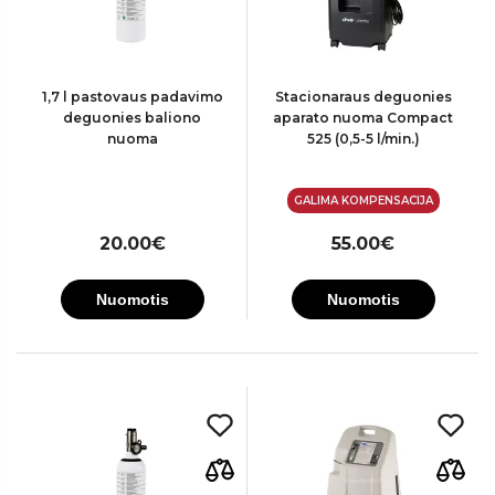
1,7 l pastovaus padavimo
Stacionaraus deguonies
deguonies baliono
aparato nuoma Compact
nuoma
525 (0,5-5 l/min.)
GALIMA KOMPENSACIJA
20.00€
55.00€
Nuomotis
Nuomotis