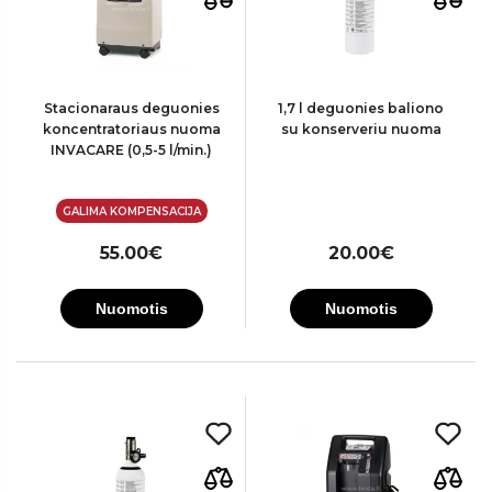
Stacionaraus deguonies
1,7 l deguonies baliono
koncentratoriaus nuoma
su konserveriu nuoma
INVACARE (0,5-5 l/min.)
GALIMA KOMPENSACIJA
55.00€
20.00€
Nuomotis
Nuomotis