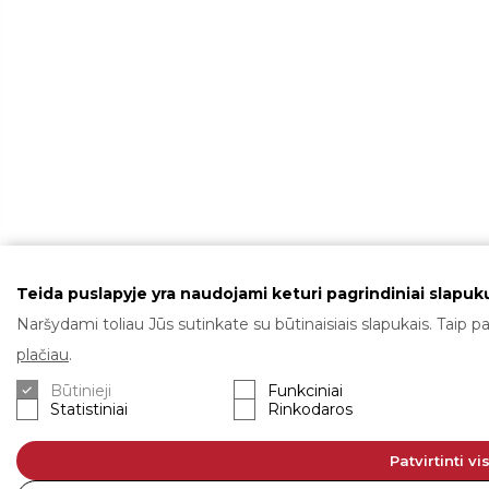
Teida puslapyje yra naudojami keturi pagrindiniai slapukų
Naršydami toliau Jūs sutinkate su būtinaisiais slapukais. Taip pa
plačiau
.
Būtinieji
Funkciniai
Statistiniai
Rinkodaros
Patvirtinti vi