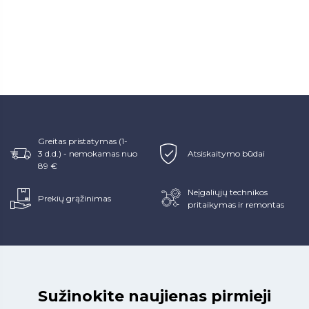
Greitas pristatymas (1-
3 d.d.) - nemokamas nuo
Atsiskaitymo būdai
89 €
Neįgaliųjų technikos
Prekių grąžinimas
pritaikymas ir remontas
Sužinokite naujienas pirmieji