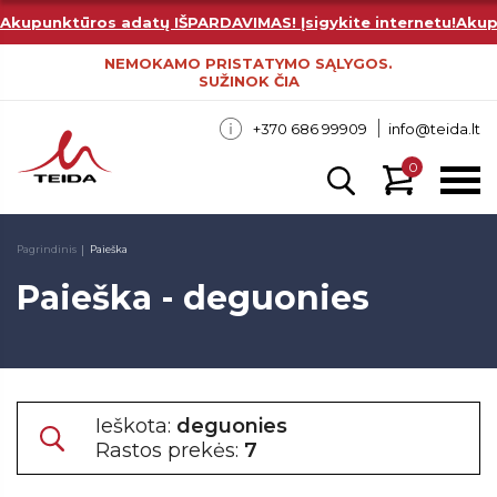
Akupunktūros adatų IŠPARDAVIMAS! Įsigykite internetu!
Akup
NEMOKAMO PRISTATYMO SĄLYGOS.
SUŽINOK ČIA
+370 686 99909
info@teida.lt
0
Pagrindinis
Paieška
Paieška - deguonies
Ieškota:
deguonies
Rastos prekės:
7