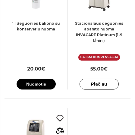
1 l deguonies baliono su
Stacionaraus deguonies
konserveriu nuoma
aparato nuoma
INVACARE Platinum (1-9
l/min.)
GALIMA KOMPENSACIJA
20.00€
55.00€
Plačiau
Nuomotis